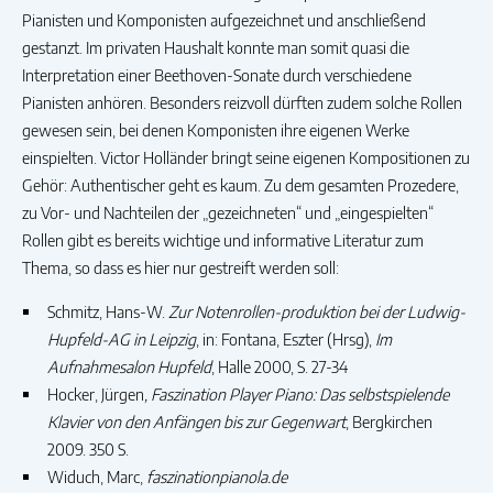
Pianisten und Komponisten aufgezeichnet und anschließend
gestanzt. Im privaten Haushalt konnte man somit quasi die
Interpretation einer Beethoven-Sonate durch verschiedene
Pianisten anhören. Besonders reizvoll dürften zudem solche Rollen
gewesen sein, bei denen Komponisten ihre eigenen Werke
einspielten. Victor Holländer bringt seine eigenen Kompositionen zu
Gehör: Authentischer geht es kaum. Zu dem gesamten Prozedere,
zu Vor- und Nachteilen der „gezeichneten“ und „eingespielten“
Rollen gibt es bereits wichtige und informative Literatur zum
Thema, so dass es hier nur gestreift werden soll:
Schmitz, Hans-W.
Zur
Notenrollen-produktion bei der Ludwig-
Hupfeld-AG in Leipzig
, in: Fontana, Eszter (Hrsg),
Im
Aufnahmesalon Hupfeld
, Halle 2000, S. 27-34
Hocker, Jürgen
, Faszination Player Piano: Das selbstspielende
Klavier von den Anfängen bis zur Gegenwart
, Bergkirchen
2009. 350 S.
Widuch, Marc,
faszinationpianola.de