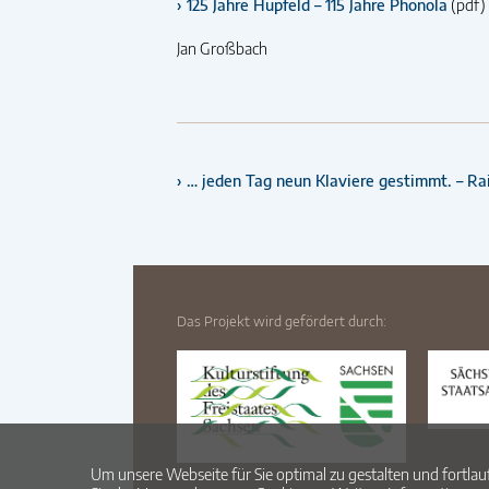
125 Jahre Hupfeld – 115 Jahre Phonola
(pdf)
Jan Großbach
… jeden Tag neun Klaviere gestimmt. – Rai
Das Projekt wird gefördert durch:
Um unsere Webseite für Sie optimal zu gestalten und fortl